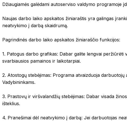
Džiaugiamės galėdami autoserviso valdymo programoje įdiegt
Dalių ataskaitos
Subrangos ataskaitos
Detailing autoservisas
Naujas darbo laiko apskaitos žiniaraštis yra galingas įranki
Pagalbiniai įrankiai
Profesionalus automobilių servisas, kurio specializacija – vi
neatvykimo į darbą skaidrumą.
VIN dekodavimas
Juridinių asmenų užpildymas
Pagrindinės darbo laiko apskaitos žiniaraščio funkcijos:
Markių ir modelių užpildymas
Darbų šablonai
1. Patogus darbo grafikas: Dabar galite lengvai peržiūrėti v
Komunikacija
svarbiausios pamainos ir laikotarpiai.
El. pašto kanalai
SMS kanalai
2. Atostogų stebėjimas: Programa atvaizduoja darbuotojų at
Pokalbių kanalai
Vadybininkams.
3. Prastovų ir viršvalandžių stebėjimas: Dabar visada žinos
ARTWIN Intelektas
išteklius.
DI valdomi sprendimai
Automobilių plovykla
4. Pranešimai dėl neatvykimo į darbą: Jei darbuotojas neat
Išnaudokite dirbtinio intelekto galią, kad pagerintumėte sav
įžvalgas, automatizuoja įprastas užduotis ir optimizuoja d