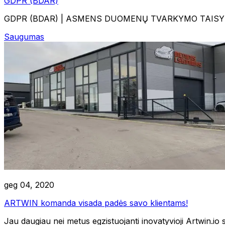
GDPR (BDAR)
GDPR (BDAR) | ASMENS DUOMENŲ TVARKYMO TAISYKLĖS1. PA
Saugumas
geg 04, 2020
ARTWIN komanda visada padės savo klientams!
Jau daugiau nei metus egzistuojanti inovatyvioji Artwin.io s