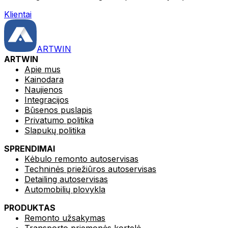
Klientai
ARTWIN
ARTWIN
Apie mus
Kainodara
Naujienos
Integracijos
Būsenos puslapis
Privatumo politika
Slapukų politika
SPRENDIMAI
Kėbulo remonto autoservisas
Techninės priežiūros autoservisas
Detailing autoservisas
Automobilių plovykla
PRODUKTAS
Remonto užsakymas
Transporto priemonės kortelė