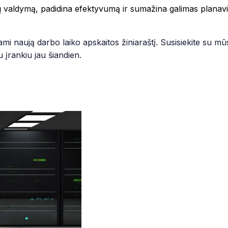
monėms, garantuojanti nepriekaištingą rezultatą
ų valdymą, padidina efektyvumą ir sumažina galimas planavim
mi naują darbo laiko apskaitos žiniaraštį. Susisiekite su 
 įrankiu jau šiandien.