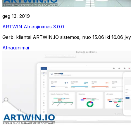
RoboLabs
geg 13, 2019
ARTWIN Atnaujinimas 3.0.0
ASPA
Gerb. klientai ARTWIN.IO sistemos, nuo 15.06 iki 16.06 įvyk
Atnaujinimai
LocTracker
Peržiūrėti visas