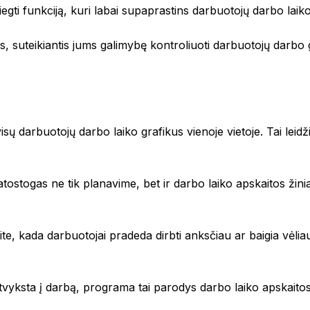
i funkciją, kuri labai supaprastins darbuotojų darbo laiko 
s, suteikiantis jums galimybę kontroliuoti darbuotojų darbo gr
sų tipų transporto priemonių detailingas ir valymas
isų darbuotojų darbo laiko grafikus vienoje vietoje. Tai leidž
ostogas ne tik planavime, bet ir darbo laiko apskaitos žinia
ite, kada darbuotojai pradeda dirbti anksčiau ar baigia vėlia
vyksta į darbą, programa tai parodys darbo laiko apskaitos ž
o automobilių aptarnavimo operacijas. Mūsų dirbtiniu intelekt
arbo eigas, siekdami maksimalaus efektyvumo.