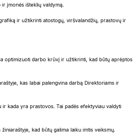
ir įmonės išteklių valdymą.
afiką ir užtikrinti atostogų, viršvalandžių, prastovų ir
ia optimizuoti darbo krūvį ir užtikrinti, kad būtų aprėptos
raštyje, kas labai palengvina darbą Direktoriams ir
u ir kada yra prastovos. Tai padės efektyviau valdyti
iniaraštyje, kad būtų galima laiku imtis veiksmų.
u pagrįsti sprendimai teikia išmanias