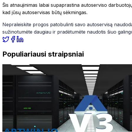
Kompleksinė automobilių plovykla visų tipų transporto prie
Šis atnaujinimas labai supaprastina autoserviso darbuotoj
kad jūsų autoservisas būtų sėkmingas.
Nepraleiskite progos patobulinti savo autoservisą naudoda
sužinotumėte daugiau ir pradėtumėte naudotis šiuo galingu
Populiariausi straipsniai
Integracijos
Audatex
Rivile