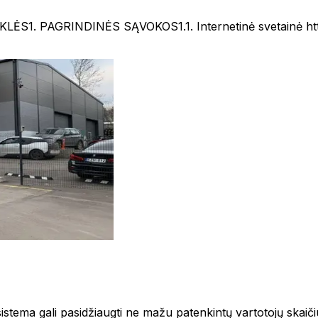
GRINDINĖS SĄVOKOS1.1. Internetinė svetainė https://art
istema gali pasidžiaugti ne mažu patenkintų vartotojų skaičium