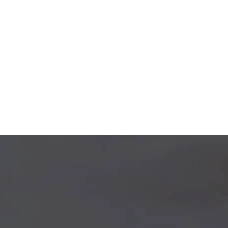
cializacija – kėbulų remontas ir aukštos kokybės dažymas