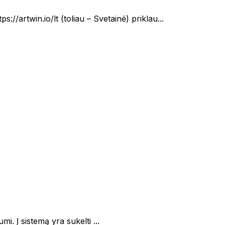
win.io/lt (toliau – Svetainė) priklau...
i. Į sistemą yra sukelti ...