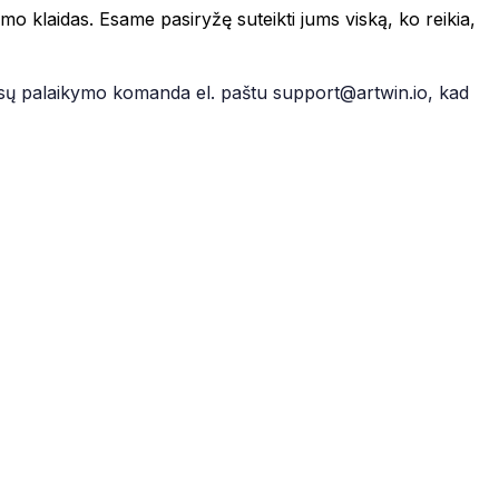
o klaidas. Esame pasiryžę suteikti jums viską, ko reikia,
mūsų palaikymo komanda el. paštu support@artwin.io, kad