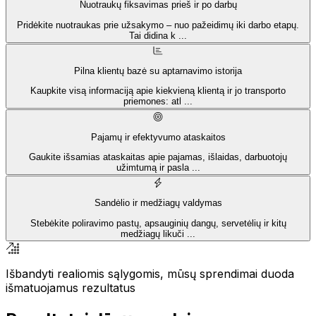
Nuotraukų fiksavimas prieš ir po darbų
Pridėkite nuotraukas prie užsakymo – nuo pažeidimų iki darbo etapų.
Tai didina k
...
Pilna klientų bazė su aptarnavimo istorija
Kaupkite visą informaciją apie kiekvieną klientą ir jo transporto
priemones: atl
...
Pajamų ir efektyvumo ataskaitos
Gaukite išsamias ataskaitas apie pajamas, išlaidas, darbuotojų
užimtumą ir pasla
...
Sandėlio ir medžiagų valdymas
Stebėkite poliravimo pastų, apsauginių dangų, servetėlių ir kitų
medžiagų likuči
...
Išbandyti realiomis sąlygomis, mūsų sprendimai duoda
išmatuojamus rezultatus