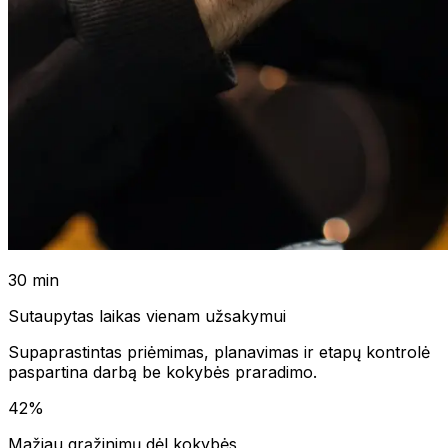
30 min
Sutaupytas laikas vienam užsakymui
Supaprastintas priėmimas, planavimas ir etapų kontrolė
paspartina darbą be kokybės praradimo.
42%
Mažiau grąžinimų dėl kokybės