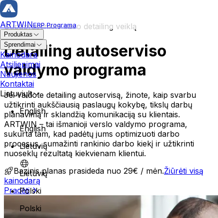
ARTWIN
ERP Programa
Supaprastinkite savo detailing veiklą
Produktas
Sprendimai
Detailing autoserviso
Remontas ir TP
Kainodara
Atsiliepimai
valdymo programa
Remonto užsakymas
Naujienos
Remonto istorija
Kontaktai
Transporto priemonės kortelė
Lietuvių
lt
Jei valdote detailing autoservisą, žinote, kaip svarbu
Savininko valdymas
užtikrinti aukščiausią paslaugų kokybę, tikslų darbų
English
planavimą ir sklandžią komunikaciją su klientais.
Serviso planavimas
Kėbulo remonto autoservisas
ARTWIN – tai išmanioji verslo valdymo programa,
English
sukurta tam, kad padėtų jums optimizuoti darbo
Megaplanuotojas
Profesionalus ir patikimas automobilių servisas, kurio spe
procesus, sumažinti rankinio darbo kiekį ir užtikrinti
Operacijų valdymas
Lietuvių
nuoseklų rezultatą kiekvienam klientui.
Kliento rezervacija
Techniko priskyrimas
Bazinis planas prasideda nuo 29€ / mėn.
Žiūrėti visą
Lietuvių
kainodarą
Atsargos ir užsakymai
Pradėti
Polski
Sandėlio valdymas
Dalių valdymas
Polski
Užsakymų valdymas