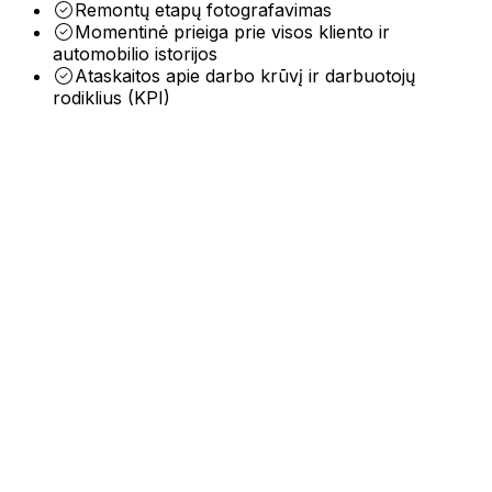
Remontų etapų fotografavimas
intelektu pagrįsti sprendimai teikia išmanias įžvalgas, autom
Automobilių plovykla
Momentinė prieiga prie visos kliento ir
siekdami maksimalaus efektyvumo.
automobilio istorijos
Kompleksinė automobilių plovykla visų tipų transporto prie
Ataskaitos apie darbo krūvį ir darbuotojų
rodiklius (KPI)
Integracijos
Audatex
Rivile