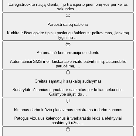
Užregistruokite naują klientą ir jo transporto priemonę vos per kelias
sekundes
...
Paruošti darbų šablonai
Kurkite ir išsaugokite tipinių paslaugų šablonus: poliravimas, įlenkimų
lyginima
...
Automatinė komunikacija su klientu
Automatiniai SMS ir el. laiškai apie vizito patvirtinimą, automobilio
paruošimą,
...
Greitas sąmatų ir sąskaitų sudarymas
Sudarykite išsamias sąmatas ir sąskaitas per kelias sekundes.
Galimybė siųsti do
...
Išmanus darbo krūvio planavimas meistrams ir darbo zonoms
Patogus vizualus kalendorius ir tvarkaraštis leidžia efektyviai
paskirstyti užsa
...