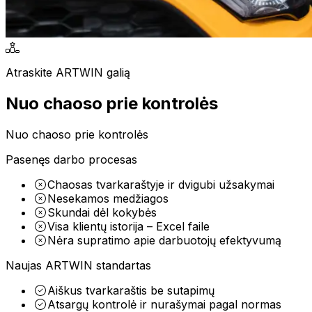
Darbų ataskaitos
Dalių ataskaitos
Subrangos ataskaitos
Pagalbiniai įrankiai
Atraskite ARTWIN galią
Detailing autoservisas
VIN dekodavimas
Nuo chaoso prie kontrolės
Profesionalus automobilių servisas, kurio specializacija – vi
Juridinių asmenų užpildymas
Markių ir modelių užpildymas
Darbų šablonai
Nuo chaoso prie kontrolės
Komunikacija
Pasenęs darbo procesas
El. pašto kanalai
Chaosas tvarkaraštyje ir dvigubi užsakymai
SMS kanalai
Nesekamos medžiagos
Pokalbių kanalai
Skundai dėl kokybės
Visa klientų istorija – Excel faile
Nėra supratimo apie darbuotojų efektyvumą
ARTWIN Intelektas
Naujas ARTWIN standartas
DI valdomi sprendimai
Aiškus tvarkaraštis be sutapimų
Atsargų kontrolė ir nurašymai pagal normas
Išnaudokite dirbtinio intelekto galią, kad pagerintumėte sa