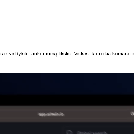
is ir valdykite lankomumą tiksliai. Viskas, ko reikia komando
cializacija – kėbulų remontas ir aukštos kokybės dažymas