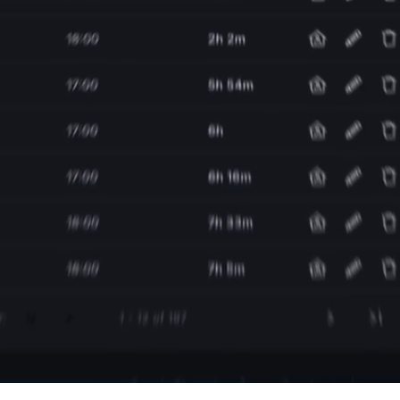
u pagrįsti sprendimai teikia išmanias