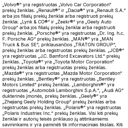
„Volvo®“ yra registruotas „Volvo Car Corporation“
prekių ženklas. „Renault®“ ir „Dacia®“ yra „Renault S.A.“
arba jos filialų prekių ženklai arba registruoti prekių
ženklai. „Lynk & CO®“ ir „Zeekr®“ yra „Geely Auto
Group“ arba jos filialų prekių ženklai arba registruoti
prekių ženklai. „Porsche®“ yra registruotas „Dr. Ing. h.c.
F. Porsche AG“ prekių ženklas. „MAN®“ yra „MAN
Truck & Bus SE“, priklausančios „TRATON GROUP“,
prekių ženklas arba registruotas prekių ženklas. „JCB®“
yra registruotas „J.C. Bamford Excavators Ltd.“ prekių
ženklas. „Toyota®“ yra „Toyota Motor Corporation“
prekių ženklas arba registruotas prekių ženklas.
„Mazda®“ yra registruotas „Mazda Motor Corporation“
prekių ženklas. „Bentley®“ yra registruotas „Bentley
Motors Limited“ prekių ženklas. „Lamborghini®“ yra
registruotas „Automobili Lamborghini S.p.A.“, „Audi AG“
dukterinės įmonės, prekių ženklas. „Geely®“ yra
„Zhejiang Geely Holding Group“ prekių ženklas arba
registruotas prekių ženklas. „Polaris®“ yra registruotas
„Polaris Industries Inc.“ prekių ženklas. Visi kiti prekių
ženklai ir autorių teisės priklauso jų atitinkamiems
savininkams ir yra paminėti tik informaciniais tikslais. Kiti