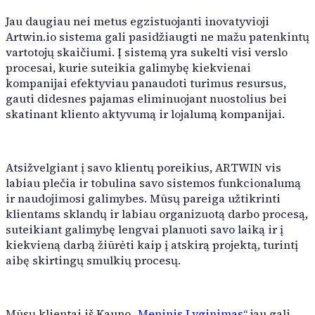
Darbų ataskaitos
Jau daugiau nei metus egzistuojanti inovatyvioji
Dalių ataskaitos
Artwin.io sistema gali pasidžiaugti ne mažu patenkintų
Subrangos ataskaitos
vartotojų skaičiumi. Į sistemą yra sukelti visi verslo
Detailing autoservisas
procesai, kurie suteikia galimybę kiekvienai
Pagalbiniai įrankiai
kompanijai efektyviau panaudoti turimus resursus,
Profesionalus automobilių servisas, kurio specializacija – vi
VIN dekodavimas
gauti didesnes pajamas eliminuojant nuostolius bei
Juridinių asmenų užpildymas
skatinant kliento aktyvumą ir lojalumą kompanijai.
Markių ir modelių užpildymas
Darbų šablonai
Komunikacija
Atsižvelgiant į savo klientų poreikius, ARTWIN vis
labiau plečia ir tobulina savo sistemos funkcionalumą
El. pašto kanalai
ir naudojimosi galimybes. Mūsų pareiga užtikrinti
SMS kanalai
klientams sklandų ir labiau organizuotą darbo procesą,
Pokalbių kanalai
suteikiant galimybę lengvai planuoti savo laiką ir į
kiekvieną darbą žiūrėti kaip į atskirą projektą, turintį
aibę skirtingų smulkių procesų.
ARTWIN Intelektas
DI valdomi sprendimai
Išnaudokite dirbtinio intelekto galią, kad pagerintumėte sav
Mūsų klientai iš Kauno
„Meninis Lyginimas“
jau gali