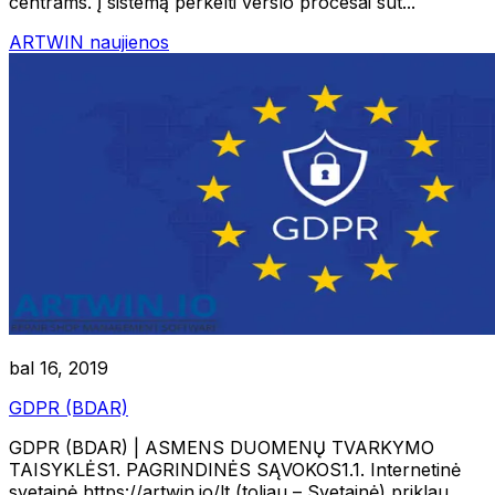
centrams. Į sistemą perkelti verslo procesai sut...
ARTWIN naujienos
bal 16, 2019
GDPR (BDAR)
GDPR (BDAR) | ASMENS DUOMENŲ TVARKYMO
TAISYKLĖS1. PAGRINDINĖS SĄVOKOS1.1. Internetinė
svetainė https://artwin.io/lt (toliau – Svetainė) priklau...