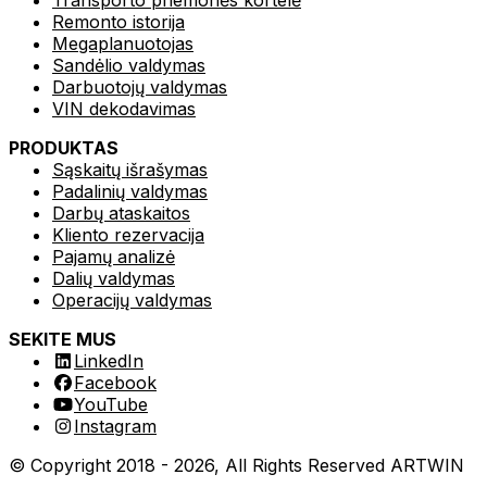
Remonto istorija
Megaplanuotojas
Sandėlio valdymas
Darbuotojų valdymas
VIN dekodavimas
PRODUKTAS
Sąskaitų išrašymas
Padalinių valdymas
Darbų ataskaitos
Kliento rezervacija
Pajamų analizė
Dalių valdymas
Operacijų valdymas
SEKITE MUS
LinkedIn
Facebook
YouTube
Instagram
© Copyright 2018 -
2026
, All Rights Reserved
ARTWIN