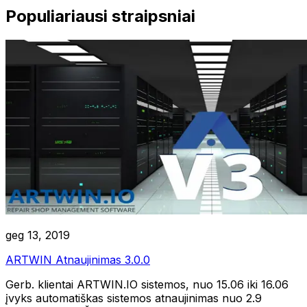
Populiariausi straipsniai
RoboLabs
ASPA
LocTracker
Peržiūrėti visas
geg 13, 2019
ARTWIN Atnaujinimas 3.0.0
Gerb. klientai ARTWIN.IO sistemos, nuo 15.06 iki 16.06
įvyks automatiškas sistemos atnaujinimas nuo 2.9