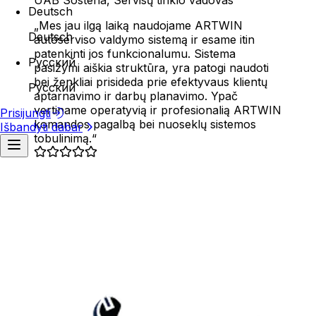
Deutsch
Sandėlio sekimas
Mes jau ilgą laiką naudojame ARTWIN
Deutsch
Darbo jėga ir lokacijos
autoserviso valdymo sistemą ir esame itin
patenkinti jos funkcionalumu. Sistema
Русский
Padalinių valdymas
pasižymi aiškia struktūra, yra patogi naudoti
Darbo zonų valdymas
bei ženkliai prisideda prie efektyvaus klientų
Русский
Darbuotojų valdymas
aptarnavimo ir darbų planavimo. Ypač
vertiname operatyvią ir profesionalią ARTWIN
Prisijungti
Vykdymas ir stebėsena
Techninės priežiūros autoservisas
komandos pagalbą bei nuoseklų sistemos
Išbandyti dabar
tobulinimą.
Darbo srauto valdymas
Profesionalus automobilių servisas, kurio specializacija – 
Gyvas serviso stebėjimas
Darbuotojų darbo procesas
Finansai
Sąskaitų išrašymas
Mokėjimų apdorojimas
Savikainos sekimas
Pajamų analizė
Ataskaitos
Darbuotojų ataskaitos