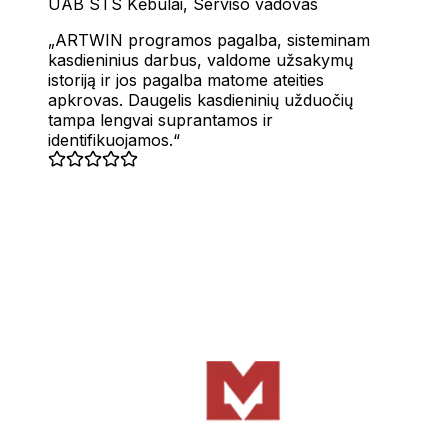
UAB STS Kėbulai
,
Serviso vadovas
RoboLabs
ARTWIN programos pagalba, sisteminam
kasdieninius darbus, valdome užsakymų
istoriją ir jos pagalba matome ateities
apkrovas. Daugelis kasdieninių užduočių
ASPA
tampa lengvai suprantamos ir
identifikuojamos.
LocTracker
Peržiūrėti visas