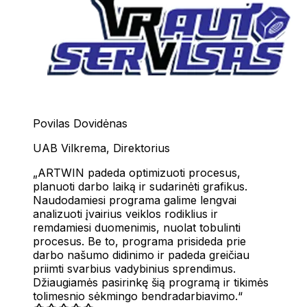
Darbų ataskaitos
Dalių ataskaitos
Subrangos ataskaitos
Detailing autoservisas
Pagalbiniai įrankiai
Profesionalus automobilių servisas, kurio specializacija – vi
VIN dekodavimas
Juridinių asmenų užpildymas
Markių ir modelių užpildymas
Povilas Dovidėnas
Darbų šablonai
UAB Vilkrema
,
Direktorius
Komunikacija
ARTWIN padeda optimizuoti procesus,
El. pašto kanalai
planuoti darbo laiką ir sudarinėti grafikus.
SMS kanalai
Naudodamiesi programa galime lengvai
Pokalbių kanalai
analizuoti įvairius veiklos rodiklius ir
remdamiesi duomenimis, nuolat tobulinti
procesus. Be to, programa prisideda prie
ARTWIN Intelektas
darbo našumo didinimo ir padeda greičiau
priimti svarbius vadybinius sprendimus.
DI valdomi sprendimai
Džiaugiamės pasirinkę šią programą ir tikimės
tolimesnio sėkmingo bendradarbiavimo.
Išnaudokite dirbtinio intelekto galią, kad pagerintumėte sav