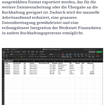
Waschanlage
ausgewählten Format exportiert werden, das für die
automatisieren Routineaufgaben und optimieren Arbeitsablä
weitere Datenverarbeitung oder die Übergabe an die
Umfassende Autowäsche für alle Fahrzeugtypen mit Garant
Buchhaltung geeignet ist. Dadurch wird der manuelle
Arbeitsaufwand reduziert, eine genauere
Datenübertragung gewährleistet und eine
reibungslosere Integration der Werkstatt-Finanzdaten
in andere Buchhaltungsprozesse ermöglicht.
Integrationen
Audatex
Rivile