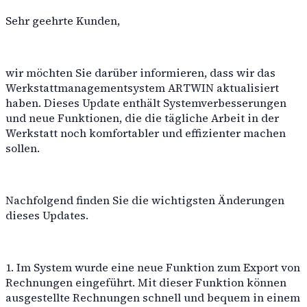
Arbeitsberichte
Sehr geehrte Kunden,
Teileberichte
Subunternehmerberichte
Auto-Detailing Service
Hilfswerkzeuge
wir möchten Sie darüber informieren, dass wir das
Professioneller Autoservice, spezialisiert auf Detaillierun
Werkstattmanagementsystem ARTWIN aktualisiert
VIN-Dekodierung
haben. Dieses Update enthält Systemverbesserungen
Autoausfüllung für juristische Personen
und neue Funktionen, die die tägliche Arbeit in der
Autoausfüllen von Marken und Modellen
Jobvorlagen
Werkstatt noch komfortabler und effizienter machen
sollen.
Kommunikation
E-Mail-Kanäle
SMS-Kanäle
Nachfolgend finden Sie die wichtigsten Änderungen
Chat-Kanäle
dieses Updates.
ARTWIN Intelligenz
1. Im System wurde eine neue Funktion zum Export von
KI-basierte Lösungen
Rechnungen eingeführt. Mit dieser Funktion können
ausgestellte Rechnungen schnell und bequem in einem
Nutzen Sie die Leistungsfähigkeit von KI, um Ihren Autoser