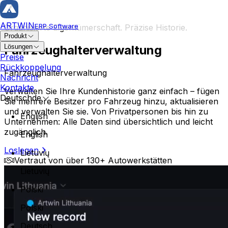
ARTWIN
ERP Software
Organisierte Eigentümerschaft. Präzise Historie.
Produkt
Fahrzeughalterverwaltung
Lösungen
Reparatur und Fahrzeug
Preise
Rückkoppelung
Fahrzeughalterverwaltung
Reparaturauftrag
Nachricht
Reparaturverlauf
Kontakte
Verwalten Sie Ihre Kundenhistorie ganz einfach – fügen
Fahrzeugkarte
Deutsch
de
Sie mehrere Besitzer pro Fahrzeug hinzu, aktualisieren
Eigentümerführung
und verwalten Sie sie. Von Privatpersonen bis hin zu
English
Unternehmen: Alle Daten sind übersichtlich und leicht
Autoserviceplanung
Karosserie Fachwerkstatt
zugänglich.
English
Megaplaner
Professioneller und zuverlässiger Autoservice, spezialisi
Loslegen
Betriebsmanagement
Lietuvių
Vertraut von über 130+ Autowerkstätten
Kundenreservierung
Technikerzuweisung
Lietuvių
Inventar und Bestellungen
Polski
Lagerverwaltung
Polski
Teileverwaltung
Deutsch
Auftragsverwaltung