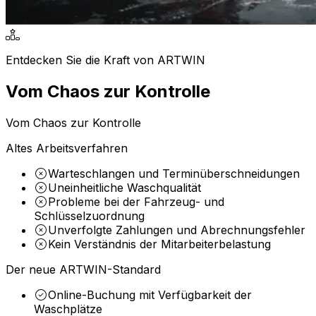
Arbeitsberichte
Teileberichte
Subunternehmerberichte
Entdecken Sie die Kraft von ARTWIN
Hilfswerkzeuge
Auto-Detailing Service
Vom Chaos zur Kontrolle
VIN-Dekodierung
Professioneller Autoservice, spezialisiert auf Detaillierun
Autoausfüllung für juristische Personen
Autoausfüllen von Marken und Modellen
Vom Chaos zur Kontrolle
Jobvorlagen
Altes Arbeitsverfahren
Kommunikation
Warteschlangen und Terminüberschneidungen
E-Mail-Kanäle
Uneinheitliche Waschqualität
SMS-Kanäle
Probleme bei der Fahrzeug- und
Chat-Kanäle
Schlüsselzuordnung
Unverfolgte Zahlungen und Abrechnungsfehler
Kein Verständnis der Mitarbeiterbelastung
ARTWIN Intelligenz
Der neue ARTWIN-Standard
KI-basierte Lösungen
Online-Buchung mit Verfügbarkeit der
Waschplätze
Nutzen Sie die Leistungsfähigkeit von KI, um Ihren Autose