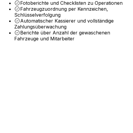
Fotoberichte und Checklisten zu Operationen
intelligente Einblicke, automatisieren Routineaufgaben und 
Waschanlage
Fahrzeugzuordnung per Kennzeichen,
Schlüsselverfolgung
Umfassende Autowäsche für alle Fahrzeugtypen mit Garant
Automatischer Kassierer und vollständige
Zahlungsüberwachung
Berichte über Anzahl der gewaschenen
Fahrzeuge und Mitarbeiter
Integrationen
Audatex
Rivile