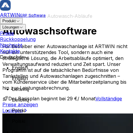
ARTWIN
ERP Software
Optimieren Sie Ihre Autowasch-Abläufe
Produkt
Lösungen
Autowaschsoftware
Reparatur und Fahrzeug
Preise
Rückkoppelung
Reparaturauftrag
Nachricht
Für Betreiber einer Autowaschanlage ist ARTWIN nicht
Reparaturverlauf
Kontakte
nur ein unterstützendes Tool, sondern auch eine
Fahrzeugkarte
Deutsch
de
strategische Lösung, die Arbeitsabläufe optimiert, den
Eigentümerführung
Verwaltungsaufwand reduziert und Zeit spart. Unser
English
Programm ist auf die tatsächlichen Bedürfnisse von
Autoserviceplanung
Karosserie Fachwerkstatt
Tankstellen und Autowaschanlagen zugeschnitten –
English
Megaplaner
vom Kundenservice über die Mitarbeiterzeitplanung bis
Professioneller und zuverlässiger Autoservice, spezialisi
Betriebsmanagement
hin zur Leistungsabrechnung.
Lietuvių
Lackierung
Kundenreservierung
Der Basisplan beginnt bei 29 €/ Monat
Vollständige
Technikerzuweisung
Lietuvių
Preise anzeigen
Inventar und Bestellungen
Loslegen
Polski
Lagerverwaltung
Polski
Teileverwaltung
Deutsch
Auftragsverwaltung