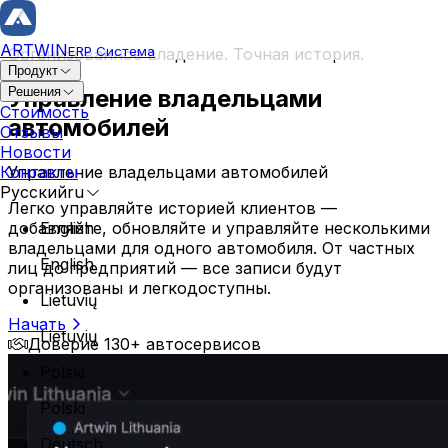
ARTWIN
ERP Система
Организованное владение. Точная история.
Продукт
Управление владельцами
Решения
Ремонт и ТС
Стоимость
автомобилей
Отзывы
Заказ наряд
Новости
История ремонта
Управление владельцами автомобилей
Контакты
Карточка ТС
Русский
ru
Управление владельцем
Легко управляйте историей клиентов —
добавляйте, обновляйте и управляйте несколькими
English
Планирование сервиса
владельцами для одного автомобиля. От частных
Кузовной автосервис
English
лиц до предприятий — все записи будут
Мега-планировщик
организованы и легкодоступны.
Профессиональный и надежный автосервис, специал
Управление операциями
Lietuvių
покраске
Резервация клиента
Начать
Назначение техника
Lietuvių
Доверие 130+ автосервисов
Инвентарь и заказы
Polski
Управление складом
Polski
Управление запчастями
Deutsch
Управление заказами