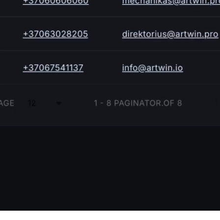
едств
спечивают интеллектуальную аналитику,