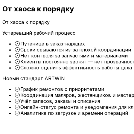
Отчеты о запчастях
От хаоса к порядку
Отчеты о субконтрактах
Детейлинг автосервис
От хаоса к порядку
Вспомогательные инструменты
Профессиональный автосервис, специализирующийся 
Устаревший рабочий процесс
VIN декодирование
Автозаполнение юр. лиц
Путаница в заказ-нарядах
Автозаполнение марок и моделей
Сроки срываются из-за плохой координации
Шаблоны работ
Нет контроля за запчастями и материалами
Клиенты постоянно звонят — нет прозрачнос
Коммуникация
Сложно оценить эффективность работы цеха
Каналы эл. почты
Новый стандарт ARTWIN
СМС каналы
Каналы чата
График ремонтов с приоритетами
Координация маляров, жестянщиков и масте
Учёт запасов, заказы и списания
ARTWIN Интеллект
Онлайн-статус ремонта и уведомления для к
Аналитика по загрузке и времени операций
Решения на основе ИИ
Автомойка
Используйте возможности ИИ для улучшения работы 
автоматизируют рутинные задачи и оптимизируют ра