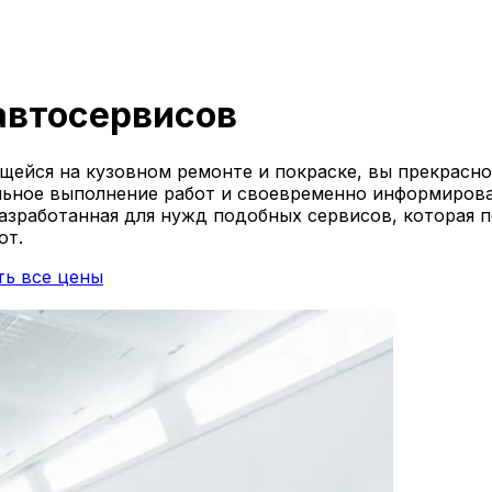
автосервисов
ейся на кузовном ремонте и покраске, вы прекрасно 
льное выполнение работ и своевременно информирова
разработанная для нужд подобных сервисов, которая 
от.
зирующийся на профессиональном кузовном ремонте
ь все цены