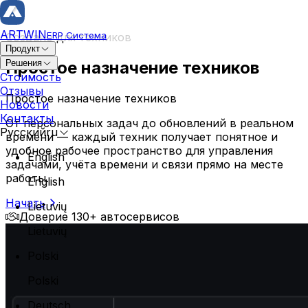
ARTWIN
ERP Система
Создано для техников
Продукт
Простое назначение техников
Решения
Ремонт и ТС
Стоимость
Отзывы
Простое назначение техников
Заказ наряд
Новости
История ремонта
Контакты
От персональных задач до обновлений в реальном
Карточка ТС
Русский
ru
времени — каждый техник получает понятное и
Управление владельцем
удобное рабочее пространство для управления
English
задачами, учёта времени и связи прямо на месте
Планирование сервиса
Кузовной автосервис
работы.
English
Мега-планировщик
Профессиональный и надежный автосервис, специал
Начать
Управление операциями
Lietuvių
покраске
Доверие 130+ автосервисов
Резервация клиента
Назначение техника
Lietuvių
Инвентарь и заказы
Polski
Управление складом
Polski
Управление запчастями
Deutsch
Управление заказами