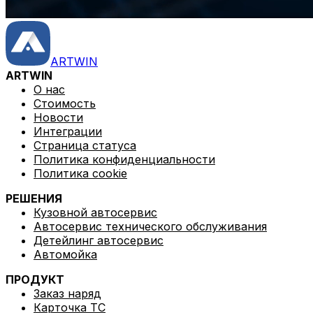
интеллектуальную аналитику, автоматизируют рутин
эффективности.
Автомойка
Комплексная мойка автомобилей всех типов, гаранти
ARTWIN
ARTWIN
О нас
Стоимость
Новости
Интеграции
Страница статуса
Политика конфиденциальности
Интеграции
Политика cookie
РЕШЕНИЯ
Кузовной автосервис
Автосервис технического обслуживания
Audatex
Детейлинг автосервис
Автомойка
ПРОДУКТ
Rivile
Заказ наряд
Карточка ТС