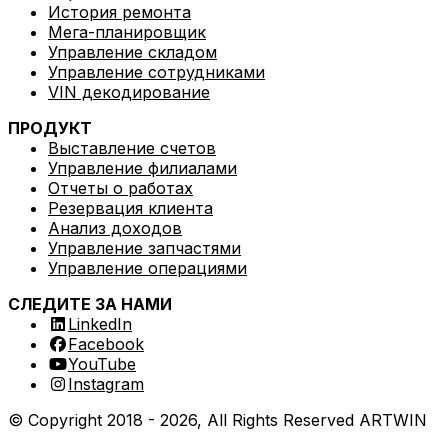
История ремонта
Мега-планировщик
Управление складом
RoboLabs
Управление сотрудниками
VIN декодирование
ПРОДУКТ
ASPA
Выставление счетов
Управление филиалами
Отчеты о работах
Резервация клиента
LocTracker
Анализ доходов
Управление запчастями
Просмотреть все
Управление операциями
СЛЕДИТЕ ЗА НАМИ
LinkedIn
Facebook
YouTube
Instagram
© Copyright 2018 -
2026
, All Rights Reserved
ARTWIN