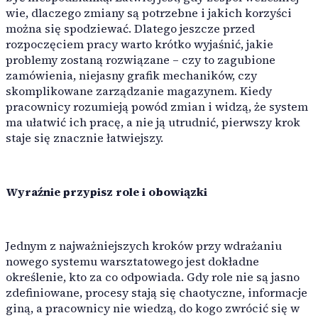
Myjnia samochodowa
automatyzują rutynowe zadania i optymalizują przepływy 
wie, dlaczego zmiany są potrzebne i jakich korzyści
można się spodziewać. Dlatego jeszcze przed
Kompleksowe mycie samochodów każdego typu, gwarantuj
rozpoczęciem pracy warto krótko wyjaśnić, jakie
problemy zostaną rozwiązane – czy to zagubione
zamówienia, niejasny grafik mechaników, czy
skomplikowane zarządzanie magazynem. Kiedy
pracownicy rozumieją powód zmian i widzą, że system
ma ułatwić ich pracę, a nie ją utrudnić, pierwszy krok
staje się znacznie łatwiejszy.
Integracje
Wyraźnie przypisz role i obowiązki
Audatex
Jednym z najważniejszych kroków przy wdrażaniu
nowego systemu warsztatowego jest dokładne
określenie, kto za co odpowiada. Gdy role nie są jasno
Rivile
zdefiniowane, procesy stają się chaotyczne, informacje
giną, a pracownicy nie wiedzą, do kogo zwrócić się w