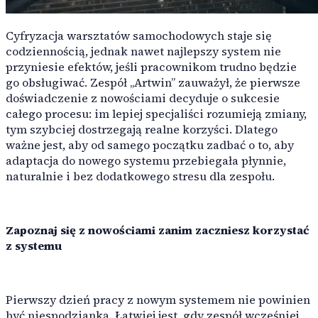
Raporty z pracy
Raporty części
Cyfryzacja warsztatów samochodowych staje się
Raporty podwykonawstwa
codziennością, jednak nawet najlepszy system nie
Detailing samochodów
przyniesie efektów, jeśli pracownikom trudno będzie
Narzędzia pomocnicze
go obsługiwać. Zespół „Artwin” zauważył, że pierwsze
Profesjonalny serwis samochodowy specjalizujący się w cz
Dekodowanie VIN
doświadczenie z nowościami decyduje o sukcesie
Autouzupełnienie dla osób prawnych
całego procesu: im lepiej specjaliści rozumieją zmiany,
Autouzupełnienie marek i modeli
tym szybciej dostrzegają realne korzyści. Dlatego
Szablony pracy
ważne jest, aby od samego początku zadbać o to, aby
adaptacja do nowego systemu przebiegała płynnie,
Komunikacja
naturalnie i bez dodatkowego stresu dla zespołu.
Kanały e-mail
Kanały SMS
Kanały czatu
Zapoznaj się z nowościami zanim zaczniesz korzystać
z systemu
ARTWIN Inteligencja
Rozwiązania oparte na AI
Pierwszy dzień pracy z nowym systemem nie powinien
Wykorzystaj moc AI, aby usprawnić obsługę serwisową sam
być niespodzianką. Łatwiej jest, gdy zespół wcześniej