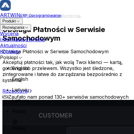
ARTWIN
ERP Oprogramowanie
Szybsze Płatności. Pełna Kontrola.
Produkt
Obsługa Płatności w Serwisie
Rozwiązania
Naprawa i Pojazdy
Wycena
Samochodowym
Informacja zwrotna
Zamówienie naprawy
Aktualności
Historia napraw
Obsługa Płatności w Serwisie Samochodowym
Kontakty
Karta pojazdu
Polski
pl
Zarządzanie przez właściciela
Akceptuj płatności tak, jak wolą Twoi klienci — kartą,
gotówką lub przelewem. Wszystko jest śledzone,
English
Planowanie serwisu samochodowego
zintegrowane i łatwe do zarządzania bezpośrednio z
Naprawa karoserii i lakierowanie samochodów
English
systemu.
Megaplaner
Profesjonalny i rzetelny serwis samochodowy specjalizując
Zarządzanie operacyjne
Lietuvių
Rozpocznij
Rezerwacja klienta
Zaufało nam ponad 130+ serwisów samochodowych
Mianowanie technika
Lietuvių
Zapasy i zamówienia
Polski
Zarządzanie magazynem
Zarządzanie częściami
Polski
Zarządzanie zamówieniami