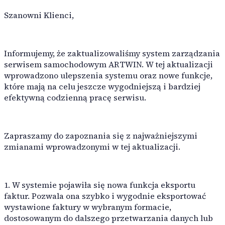
Raporty z pracy
Szanowni Klienci,
Raporty części
Raporty podwykonawstwa
Detailing samochodów
Narzędzia pomocnicze
Informujemy, że zaktualizowaliśmy system zarządzania
Profesjonalny serwis samochodowy specjalizujący się w cz
serwisem samochodowym ARTWIN. W tej aktualizacji
Dekodowanie VIN
wprowadzono ulepszenia systemu oraz nowe funkcje,
Autouzupełnienie dla osób prawnych
które mają na celu jeszcze wygodniejszą i bardziej
Autouzupełnienie marek i modeli
Szablony pracy
efektywną codzienną pracę serwisu.
Komunikacja
Kanały e-mail
Zapraszamy do zapoznania się z najważniejszymi
Kanały SMS
zmianami wprowadzonymi w tej aktualizacji.
Kanały czatu
1. W systemie pojawiła się nowa funkcja eksportu
ARTWIN Inteligencja
faktur. Pozwala ona szybko i wygodnie eksportować
Rozwiązania oparte na AI
wystawione faktury w wybranym formacie,
dostosowanym do dalszego przetwarzania danych lub
Wykorzystaj moc AI, aby usprawnić obsługę serwisową sam