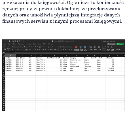
Myjnia samochodowa
przekazania do księgowości. Ogranicza to konieczność
automatyzują rutynowe zadania i optymalizują przepływy 
ręcznej pracy, zapewnia dokładniejsze przekazywanie
Kompleksowe mycie samochodów każdego typu, gwarantuj
danych oraz umożliwia płynniejszą integrację danych
finansowych serwisu z innymi procesami księgowymi.
Integracje
Audatex
Rivile