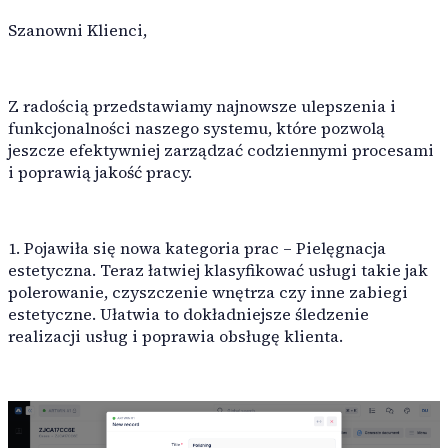
Raporty z pracy
Szanowni Klienci,
Raporty części
Raporty podwykonawstwa
Detailing samochodów
Narzędzia pomocnicze
Z radością przedstawiamy najnowsze ulepszenia i
Profesjonalny serwis samochodowy specjalizujący się w cz
funkcjonalności naszego systemu, które pozwolą
Dekodowanie VIN
jeszcze efektywniej zarządzać codziennymi procesami
Autouzupełnienie dla osób prawnych
i poprawią jakość pracy.
Autouzupełnienie marek i modeli
Szablony pracy
Komunikacja
1. Pojawiła się nowa kategoria prac – Pielęgnacja
Kanały e-mail
estetyczna. Teraz łatwiej klasyfikować usługi takie jak
Kanały SMS
polerowanie, czyszczenie wnętrza czy inne zabiegi
Kanały czatu
estetyczne. Ułatwia to dokładniejsze śledzenie
realizacji usług i poprawia obsługę klienta.
ARTWIN Inteligencja
Rozwiązania oparte na AI
Wykorzystaj moc AI, aby usprawnić obsługę serwisową sam