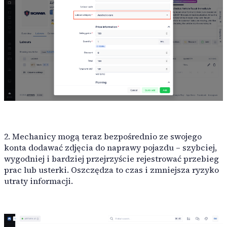
Myjnia samochodowa
automatyzują rutynowe zadania i optymalizują przepływy 
Kompleksowe mycie samochodów każdego typu, gwarantuj
Integracje
2. Mechanicy mogą teraz bezpośrednio ze swojego
konta dodawać zdjęcia do naprawy pojazdu – szybciej,
Audatex
wygodniej i bardziej przejrzyście rejestrować przebieg
prac lub usterki. Oszczędza to czas i zmniejsza ryzyko
utraty informacji.
Rivile