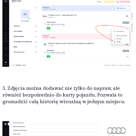
RoboLabs
ASPA
LocTracker
Wyświetl wszystkie
3. Zdjęcia można dodawać nie tylko do napraw, ale
również bezpośrednio do karty pojazdu. Pozwala to
gromadzić całą historię wizualną w jednym miejscu.