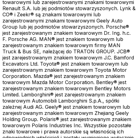
towarowymi lub zarejestrowanymi znakami towarowymi
samochodów. Nasze rozwiązania oparte na AI zapewniają
Renault S.A. lub jej podmiotów stowarzyszonych. Lynk &
inteligentne spostrzeżenia, automatyzują rutynowe
CO® i Zeekr® są znakami towarowymi lub
zadania i optymalizują przepływy pracy w celu uzyskania
zarejestrowanymi znakami towarowymi Geely Auto
maksymalnej wydajności.
Group lub jej podmiotów stowarzyszonych. Porsche®
Myjnia samochodowa
jest zarejestrowanym znakiem towarowym Dr. Ing. h.c.
F. Porsche AG. MAN® jest znakiem towarowym lub
Kompleksowe mycie samochodów każdego typu,
zarejestrowanym znakiem towarowym firmy MAN
gwarantujące doskonały efekt
Truck & Bus SE, należącej do TRATON GROUP. JCB®
jest zarejestrowanym znakiem towarowym J.C. Bamford
Excavators Ltd. Toyota® jest znakiem towarowym lub
zarejestrowanym znakiem towarowym Toyota Motor
Corporation. Mazda® jest zarejestrowanym znakiem
towarowym Mazda Motor Corporation. Bentley® jest
Integracje
zarejestrowanym znakiem towarowym Bentley Motors
Limited. Lamborghini® jest zarejestrowanym znakiem
towarowym Automobili Lamborghini S.p.A., spółki
zależnej Audi AG. Geely® jest znakiem towarowym lub
Audatex
zarejestrowanym znakiem towarowym Zhejiang Geely
Holding Group. Polaris® jest zarejestrowanym znakiem
towarowym Polaris Industries Inc. Wszystkie pozostałe
znaki towarowe i prawa autorskie są własnością ich
odpowiednich właścicieli i zostały wymienione wyłącznie