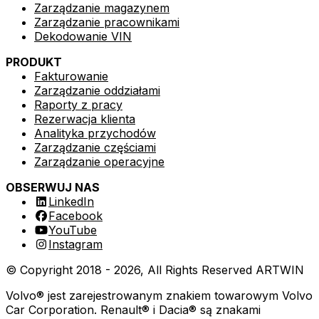
Zarządzanie magazynem
Raporty z pracy
Zarządzanie pracownikami
Raporty części
Dekodowanie VIN
Raporty podwykonawstwa
PRODUKT
Narzędzia pomocnicze
Fakturowanie
Zarządzanie oddziałami
Dekodowanie VIN
Raporty z pracy
Autouzupełnienie dla osób prawnych
Rezerwacja klienta
Detailing samochodów
Autouzupełnienie marek i modeli
Analityka przychodów
Szablony pracy
Profesjonalny serwis samochodowy specjalizujący się w
Zarządzanie częściami
czyszczeniu i pielęgnacji wszystkich typów pojazdów
Zarządzanie operacyjne
Komunikacja
OBSERWUJ NAS
Kanały e-mail
LinkedIn
Kanały SMS
Facebook
Kanały czatu
YouTube
Instagram
ARTWIN Inteligencja
© Copyright 2018 -
2026
, All Rights Reserved
ARTWIN
Rozwiązania oparte na AI
Volvo® jest zarejestrowanym znakiem towarowym Volvo
Car Corporation. Renault® i Dacia® są znakami
Wykorzystaj moc AI, aby usprawnić obsługę serwisową