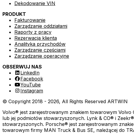
Dekodowanie VIN
Raporty części
Raporty podwykonawstwa
Detailing samochodów
PRODUKT
Fakturowanie
Narzędzia pomocnicze
Profesjonalny serwis samochodowy specjalizujący się w cz
Zarządzanie oddziałami
Raporty z pracy
Dekodowanie VIN
Rezerwacja klienta
Autouzupełnienie dla osób prawnych
Analityka przychodów
Autouzupełnienie marek i modeli
Zarządzanie częściami
Szablony pracy
Zarządzanie operacyjne
Komunikacja
OBSERWUJ NAS
Kanały e-mail
LinkedIn
Kanały SMS
Facebook
Kanały czatu
YouTube
Instagram
© Copyright 2018 -
2026
, All Rights Reserved
ARTWIN
ARTWIN Inteligencja
Volvo® jest zarejestrowanym znakiem towarowym Volvo C
Rozwiązania oparte na AI
lub jej podmiotów stowarzyszonych. Lynk & CO® i Zeekr
Myjnia samochodowa
stowarzyszonych. Porsche® jest zarejestrowanym znaki
Wykorzystaj moc AI, aby usprawnić obsługę serwisową sam
towarowym firmy MAN Truck & Bus SE, należącej do TRA
rutynowe zadania i optymalizują przepływy pracy w celu 