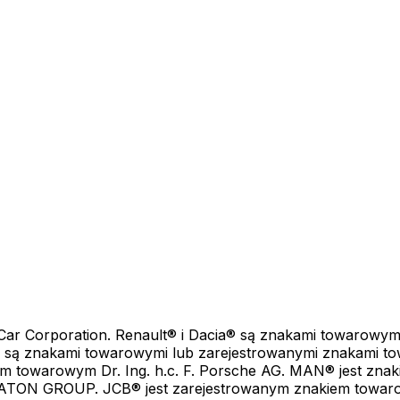
yszczeniu i pielęgnacji wszystkich typów pojazdów
ar Corporation. Renault® i Dacia® są znakami towarowym
® są znakami towarowymi lub zarejestrowanymi znakami t
em towarowym Dr. Ing. h.c. F. Porsche AG. MAN® jest zn
ochodów. Nasze rozwiązania oparte na AI zapewniają inte
TON GROUP. JCB® jest zarejestrowanym znakiem towarowy
uzyskania maksymalnej wydajności.