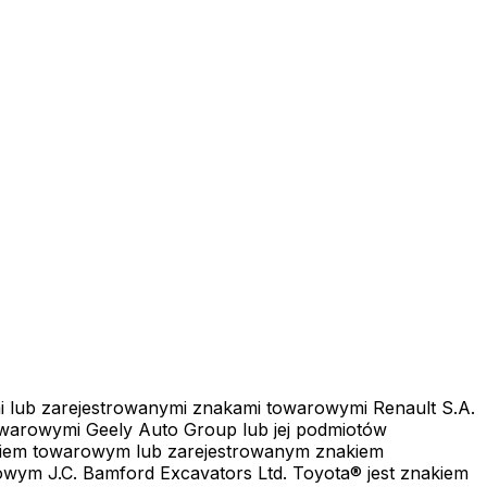
i lub zarejestrowanymi znakami towarowymi Renault S.A.
owarowymi Geely Auto Group lub jej podmiotów
akiem towarowym lub zarejestrowanym znakiem
ligentne spostrzeżenia, automatyzują
m J.C. Bamford Excavators Ltd. Toyota® jest znakiem