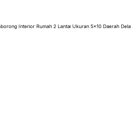
borong Interior Rumah 2 Lantai Ukuran 5x10 Daerah Dela
y się w fachowych naprawach blacharskich i lakiernictwie 