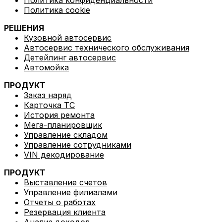
вашего автосервиса. Наши решения на основе ИИ
Политика cookie
обеспечивают интеллектуальную аналитику,
автоматизируют рутинные задачи и оптимизируют
РЕШЕНИЯ
рабочие процессы для максимальной эффективности.
Кузовной автосервис
Автосервис технического обслуживания
Детейлинг автосервис
Автомойка
Автомойка
Комплексная мойка автомобилей всех типов,
ПРОДУКТ
гарантирующая безупречный результат
Заказ наряд
Карточка ТС
История ремонта
Мега-планировщик
Управление складом
Интеграции
Управление сотрудниками
VIN декодирование
ПРОДУКТ
Audatex
Выставление счетов
Управление филиалами
Отчеты о работах
Резервация клиента
Анализ доходов