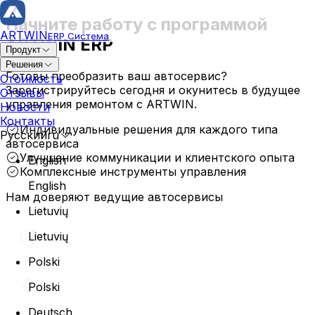
Начните работу с программой
ARTWIN
ERP Система
ARTWIN ERP
Продукт
Решения
Ремонт и ТС
Готовы преобразить ваш автосервис?
Стоимость
Зарегистрируйтесь сегодня и окунитесь в будущее
Отзывы
Заказ наряд
управления ремонтом с ARTWIN.
Новости
История ремонта
Контакты
Карточка ТС
Индивидуальные решения для каждого типа
Русский
ru
Управление владельцем
автосервиса
Улучшение коммуникации и клиентского опыта
English
Планирование сервиса
Комплексные инструменты управления
Кузовной автосервис
English
Мега-планировщик
Нам доверяют ведущие автосервисы
Профессиональный и надежный автосервис,
Управление операциями
Lietuvių
специализирующийся на профессиональном кузовном
Резервация клиента
ремонте и высококачественной покраске
Назначение техника
Lietuvių
Инвентарь и заказы
Polski
Управление складом
Polski
Управление запчастями
Deutsch
Управление заказами