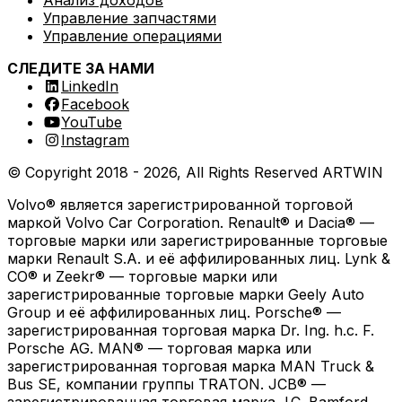
Rivile
Управление запчастями
Управление операциями
СЛЕДИТЕ ЗА НАМИ
RoboLabs
LinkedIn
Facebook
YouTube
Instagram
ASPA
© Copyright 2018 -
2026
, All Rights Reserved
ARTWIN
Volvo® является зарегистрированной торговой
маркой Volvo Car Corporation. Renault® и Dacia® —
LocTracker
торговые марки или зарегистрированные торговые
марки Renault S.A. и её аффилированных лиц. Lynk &
Просмотреть все
CO® и Zeekr® — торговые марки или
зарегистрированные торговые марки Geely Auto
Group и её аффилированных лиц. Porsche® —
зарегистрированная торговая марка Dr. Ing. h.c. F.
Porsche AG. MAN® — торговая марка или
зарегистрированная торговая марка MAN Truck &
Bus SE, компании группы TRATON. JCB® —
зарегистрированная торговая марка J.C. Bamford