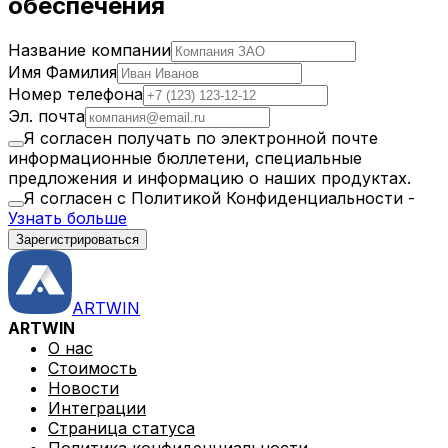
обеспечения
Отчеты о работах
Отчеты о запчастях
Название компании
Отчеты о субконтрактах
Имя Фамилия
Номер телефона
Вспомогательные инструменты
Эл. почта
VIN декодирование
Я согласен получать по электронной почте
Автозаполнение юр. лиц
информационные бюллетени, специальные
Детейлинг автосервис
Автозаполнение марок и моделей
предложения и информацию о наших продуктах.
Шаблоны работ
Я согласен с Политикой Конфиденциальности
-
Профессиональный автосервис,
Узнать больше
специализирующийся на детейлинге и чистке всех
Коммуникация
Зарегистрироваться
типов транспортных средств
Каналы эл. почты
СМС каналы
Каналы чата
ARTWIN
ARTWIN
О нас
Стоимость
ARTWIN Интеллект
Новости
Решения на основе ИИ
Интеграции
Страница статуса
Используйте возможности ИИ для улучшения работы
Политика конфиденциальности